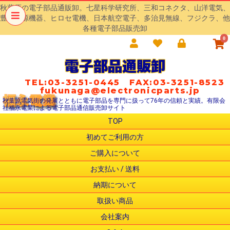
秋葉原の電子部品通販卸。七星科学研究所、三和コネクタ、山洋電気、
豊澄電源機器、ヒロセ電機、日本航空電子、多治見無線、フジクラ、他
各種電子部品販売卸
0
電子部品通販卸
TEL:03-3251-0445 FAX:03-3251-8523
fukunaga@electronicparts.jp
秋葉原電気街の発展とともに電子部品を専門に扱って76年の信頼と実績。有限会
社福永電業による電子部品通信販売卸サイト
TOP
初めてご利用の方
ご購入について
お支払い / 送料
納期について
取扱い商品
会社案内