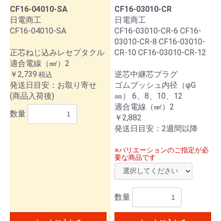
CF16-04010-SA
CF16-03010-CR
日電商工
日電商工
CF16-04010-SA
CF16-03010-CR-6 CF16-
03010-CR-8 CF16-03010-
正芯ねじ込みレセプタクル
CR-10 CF16-03010-CR-12
お買い物を続ける
カートへ進む
適合電線（㎟）2
￥2,739
逆芯中継芯プラグ
税込
発送日目安：お取り寄せ
ゴムブッシュ内径（φG
(商品入荷後)
㎜） 6、8、10、12
適合電線（㎟）2
数量
￥2,882
発送日目安：2週間以降
※バリエーションのご指定が必
要な商品です
数量