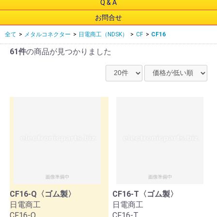
Q & A
お問合せ
全て
>
メタルコネクター
>
日電商工（NDSK）
>
CF
>
CF16
61件
の商品が見つかりました
CF16-Q〈ゴム製〉
CF16-T〈ゴム製〉
日電商工
日電商工
CF16-Q
CF16-T