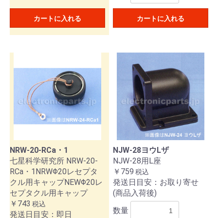
カートに入れる
カートに入れる
NRW-20-RCa・1
NJW-28ヨウLザ
七星科学研究所 NRW-20-
NJW-28用L座
RCa・1NRWΦ20レセプタ
￥759
税込
クル用キャップNEWΦ20レ
発送日目安：お取り寄せ
セプタクル用キャップ
(商品入荷後)
￥743
税込
数量
発送日目安：即日