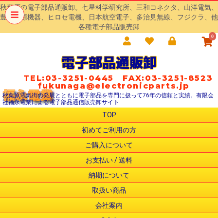
秋葉原の電子部品通販卸。七星科学研究所、三和コネクタ、山洋電気、
豊澄電源機器、ヒロセ電機、日本航空電子、多治見無線、フジクラ、他
各種電子部品販売卸
0
電子部品通販卸
TEL:03-3251-0445 FAX:03-3251-8523
fukunaga@electronicparts.jp
秋葉原電気街の発展とともに電子部品を専門に扱って76年の信頼と実績。有限会
社福永電業による電子部品通信販売卸サイト
TOP
初めてご利用の方
ご購入について
お支払い / 送料
納期について
取扱い商品
会社案内