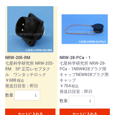
お買い物を続ける
カートへ進む
NRW-205-RM
NRW-28-PCa・1
七星科学研究所 NRW-205-
七星科学研究所 NRW-28-
RM 5P 正芯レセプタク
PCa・1NRWΦ28プラグ用
ル ワンタッチロック
キャップNEWΦ28プラグ用
￥688
キャップ
税込
発送日目安：即日
￥704
税込
発送日目安：即日
数量
数量
カートに入れる
カートに入れる