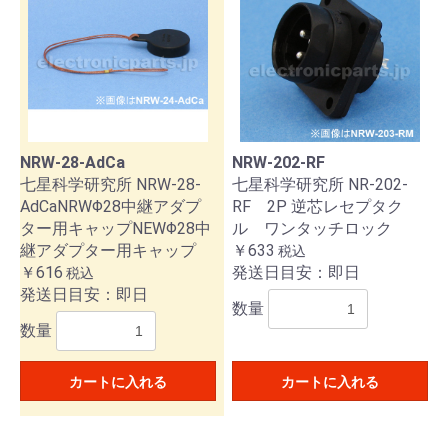
NRW-28-AdCa
NRW-202-RF
七星科学研究所 NRW-28-
七星科学研究所 NR-202-
AdCaNRWΦ28中継アダプ
RF 2P 逆芯レセプタク
ター用キャップNEWΦ28中
ル ワンタッチロック
継アダプター用キャップ
￥633
税込
￥616
発送日目安：即日
税込
発送日目安：即日
数量
数量
カートに入れる
カートに入れる