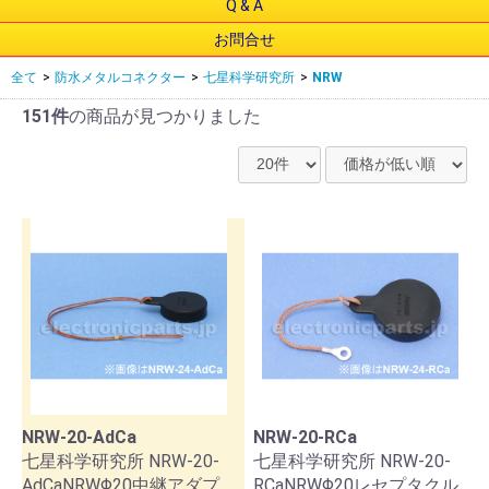
Q & A
お問合せ
全て
>
防水メタルコネクター
>
七星科学研究所
>
NRW
151件
の商品が見つかりました
NRW-20-AdCa
NRW-20-RCa
七星科学研究所 NRW-20-
七星科学研究所 NRW-20-
AdCaNRWΦ20中継アダプ
RCaNRWΦ20レセプタクル