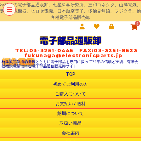
秋葉原の電子部品通販卸。七星科学研究所、三和コネクタ、山洋電気、
豊澄電源機器、ヒロセ電機、日本航空電子、多治見無線、フジクラ、他
各種電子部品販売卸
0
電子部品通販卸
TEL:03-3251-0445 FAX:03-3251-8523
fukunaga@electronicparts.jp
秋葉原電気街の発展とともに電子部品を専門に扱って76年の信頼と実績。有限会
社福永電業による電子部品通信販売卸サイト
TOP
初めてご利用の方
ご購入について
お支払い / 送料
納期について
取扱い商品
会社案内