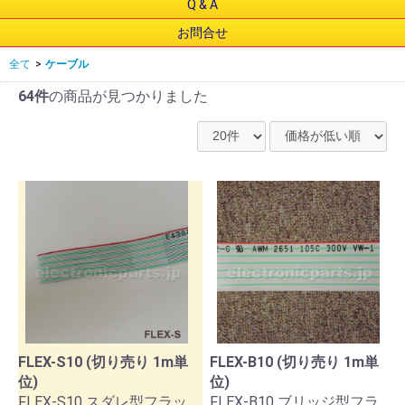
Q & A
お問合せ
全て
>
ケーブル
64件
の商品が見つかりました
FLEX-S10 (切り売り 1m単
FLEX-B10 (切り売り 1m単
位)
位)
FLEX-S10 スダレ型フラッ
FLEX-B10 ブリッジ型フラ