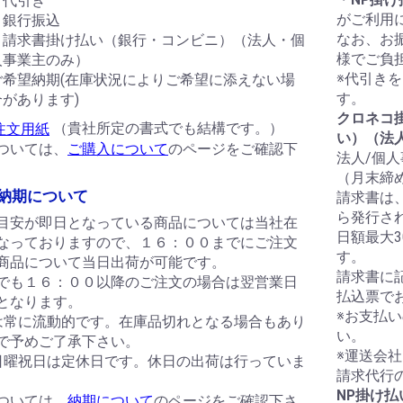
・代引き
がご利用
・銀行振込
なお、お
・請求書掛け払い（銀行・コンビニ）（法人・個
様でご負
人事業主のみ）
※代引き
ご希望納期(在庫状況によりご希望に添えない場
す。
合があります)
クロネコ
（貴社所定の書式でも結構です。）
い）（法
ついては、
ご購入について
のページをご確認下
法人/個
（月末締
納期について
請求書は
ら発行さ
目安が即日となっている商品については当社在
日額最大
なっておりますので、１６：００までにご注文
す。
商品について当日出荷が可能です。
請求書に
でも１６：００以降のご注文の場合は翌営業日
払込票で
となります。
※お支払
は常に流動的です。在庫品切れとなる場合もあり
い。
で予めご了承下さい。
※運送会
日曜祝日は定休日です。休日の出荷は行っていま
請求代行
NP掛け
ついては、
納期について
のページをご確認下さ