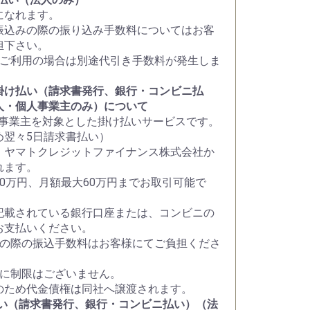
になれます。
振込みの際の振り込み手数料についてはお客
担下さい。
をご利用の場合は別途代引き手数料が発生しま
掛け払い（請求書発行、銀行・コンビニ払
人・個人事業主のみ）について
人事業主を対象とした掛け払いサービスです。
め翌々5日請求書払い）
、ヤマトクレジットファイナンス株式会社か
れます。
30万円、月額最大60万円までお取引可能で
記載されている銀行口座または、コンビニの
お支払いください。
いの際の振込手数料はお客様にてご負担くださ
社に制限はございません。
のため代金債権は同社へ譲渡されます。
払い（請求書発行、銀行・コンビニ払い）（法