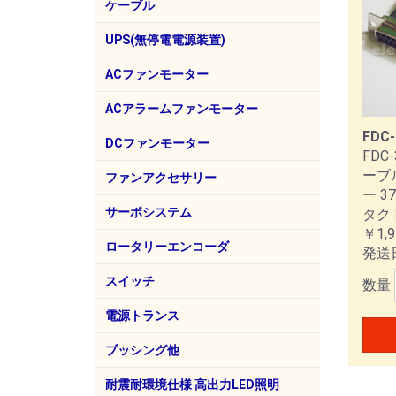
ミニチュア熱電対コネクタ
オプ
ケーブル
MHFケーブル
キャプタイヤケーブル
BNCケーブル
フラットケーブル
電源コード、ソケット他
VC
UPS(無停電電源装置)
山洋電気(SANUPS)
ACファンモーター
山洋電気
スタイル電子
AC
AC
AC
AC
AC
AC
ACアラームファンモーター
FDC-
山洋電気
AC
AC
AC
DCファンモーター
FDC
ーブ
山洋電気
シコー技研
DC
DC
DC
DC
DC
DC
DC
DC
ファンアクセサリー
ー 
山洋電気
フィ
フィ
プラ
DC
サーボシステム
タク
￥1,9
山洋電気(SANMOTION)
AC
AC
DC
AC
2相
3相
5相
クロ
ロータリーエンコーダ
発送
デル
(SA
T)
(SA
シス
オムロン
スイッチ
数量
フジソク
NKKスイッチズ
ミヤマ電器
オムロン
エコー電子（EDK）
国際電業
東峰エンジニアリング
プッ
トグ
キー
タク
スラ
ロッ
押し
波動
トグ
波型ス
フッ
磁気
電源トランス
豊澄電源機器
小型
機器
ノイ
耐雷
医療
ポー
標準
ブッシング他
ヘイコ
工具
耐震耐環境仕様 高出力LED照明