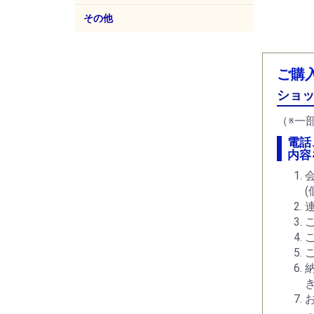
その他
イークランプ
フェライトコア
ACプラグ
ACアウトレット
防蝕剤、防錆剤
工具
TDK
パナ
エコ
サン
ご購
ショッ
（※一
電話
内容
連
き