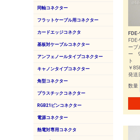
ホシデン
同軸コネクター
I-PEX（旧第一精工）
トーコネ
第一コネクター
多治見無線電機
京王電機製作所
SMK
マル信無線電機
TDB
エムエスケイ
シンワエレクトリック
MH
TN
BN
M
N
MM
MC
変換
圧着
BN
TN
M
N
SM
変換
高圧
F
RC
F型
変換
RC
6.
3.
RC
6.
3.
フラットケーブル用コネクター
ヒロセ電機
カードエッジコネクタ
FDE-
FDE
基板対ケーブルコネクター
ーブ
ー 
ヒロセ電機
I-PEX（第一精工）
HIF
HIF
EVA
CAB
アンフェノールタイプコネクター
ト
￥85
第一電子工業
57F
57
キャノンタイプコネクター
発送
ITTCannon
トーコネ
XLR
角型コネクター
数量
本多通信工業（HTK）
3M
MR
プラスチックコネクター
ヒロセ電機
RP
RGB21ピンコネクター
電源コネクター
ロッキークラー社
パナソニック電工
熱電対専用コネクタ