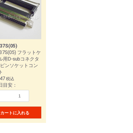
ション
T
ファン 60mm角
ファン 80mm角
ファン 92mm角
ファン 120mm角
ファン 160mm角
ファン Φ172mm
37S(05)
アラームファン 92mm角
アラームファン 120mm角
アラームファン 160mm角
-37S(05) フラットケ
ル用D-subコネクタ
ファン 40mm角
ファン 52mm角
ファン 60mm角
ファン 80mm角
ファン 92mm角
ファン 120mm角
ファン 127mm角
ファン Φ172mm
防油ファン
防水ファンモーター
防水ファンモーター
37ピンソケットコン
ルター
ンガーガード
グコード
アラームファン専用IC
ト
47
税込
サーボシステム セットモ
サーボモータ/アンプ
サーボモータ(SANMOTION
サーボモータ/アンプ
ステッピングシステム
ステッピングモータ
ステッピングシステム
ーズドループステッピング
ケーブル
別売りオプション
DCサーボモータ用ブラシ(メン
EtherCATインターフェース搭
別売りオプション
2相ステッピングシステム
ドライバ
ドライバ
オプションケーブル
ドライバ用コネクタセット
ドライバ
DC電源 マルチ入力タイプ
AC電源 パルス入力タイプ
AC電源 汎用入力タイプ
日目安：
NMOTION R 3E Model)
NMOTION R)
テム
テナンス部品)別売りオプショ
載モデル用別売りオプション
(TypeM)
(TypeP)
(TypeR)
ン
シュスイッチ
ルスイッチ
スイッチ
トスイッチ
イドスイッチ
カスイッチ
ボタンスイッチ
スイッチ
ルスイッチ
イッチ(Rocker Switch)
トスイッチ
近接スイッチ
カートに入れる
機器組込用トランス
組込用トランス
ズ防止トランス
トランス
機器用トランス
タブル/ハンディ
ケース
HP
HT
2H
ES21
UEE
1LH
2LH
BR1
BR2
CHD
LZ11
TZ11
LU12
LD21
SD21
LZ22
TZ22
ZC22
LD41
SD41
LD42
SD42
SD51
SD52
AD21
UD11
UD22
SCT
3LD
3SD
NA11
NA21
NA22
NA41
NA42
NR11
NR21
NR22
NT11
NT21
NT22
ME11
ME21
ME22
CD-S
CU-S
KS
変換プラグ
TYC