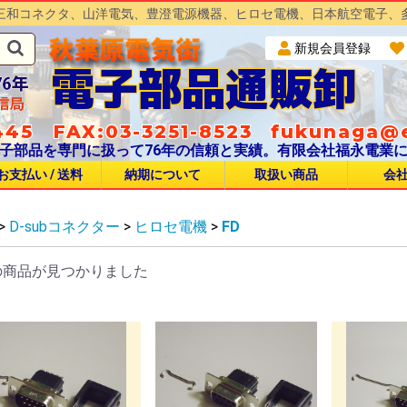
三和コネクタ、山洋電気、豊澄電源機器、ヒロセ電機、日本航空電子、
新規会員登録
電子部品通販卸
45 FAX:03-3251-8523
fukunaga@e
子部品を専門に扱って76年の信頼と実績。有限会社福永電業
お支払い / 送料
納期について
取扱い商品
会
>
D-subコネクター
>
ヒロセ電機
>
FD
S
T
タイプ
H
S
03
04
C05
5
0
0A
C
0
15
12
CN
S
NCS Φ14
NCS Φ16
NCS Φ25
NCS Φ30
NCS Φ40(44)
NCS Φ50(54)
NCS Φ60
NCS Φ64
NJC Φ16
NJC Φ20
NJC Φ24
NJC Φ28
NJC Φ32
NR Φ20
NR Φ24
NET Φ20
NET Φ24
NET Φ28
NET Φ32
SCK Φ12
SCK Φ14
SCK Φ16
SCK Φ20
SCK Φ25
SCK Φ30
SCK Φ40
SCK Φ50
SCH Φ14
SCH Φ16
SCH Φ20
SCH Φ25
SCH Φ30
SCH Φ40
BTS Φ12
BTS Φ16
BTS Φ21
BTS Φ25
JR Φ13
JR Φ16
JR Φ21
JR Φ25
SRCN Φ13
SRCN Φ16
SRCN Φ21
SRCN Φ25
CF65
CF55
CF30
CF16
CF25
CF35
CF45
の商品が見つかりました
PC
W
W
W
W
RW
JW
W
W
8
NWPC Φ14
NWPC Φ16
NWPC Φ25
NWPC Φ30
NWPC Φ40(44)
NWPC Φ50(54)
NWPC Φ60
NWPC Φ64
NJW Φ16
NJW Φ20
NJW Φ24
NJW Φ28
NJW Φ32
NRW Φ20
NRW Φ24
NRW Φ28
NEW Φ20
NEW Φ24
NEW Φ28
NAW Φ16
NAW Φ20
NAW Φ24
BLW 圧着タイプ
VC
NHVC Φ30
NHVC Φ90
NHVC Φ120
NHVC Φ200
E
H