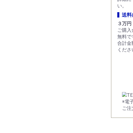
い。
送料
３万円
ご購入
無料で
合計金
くださ
※電
ご注