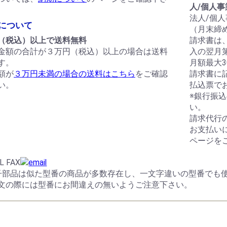
人/個人
法人/個
について
（月末締
（税込）以上で送料無料
請求書は
金額の合計が３万円（税込）以上の場合は送料
入の翌月
す。
月額最大
額が
３万円未満の場合の送料はこちら
をご確認
請求書に
い。
払込票で
※銀行振
い。
請求代行
お支払い
ページを
子部品は似た型番の商品が多数存在し、一文字違いの型番でも
文の際には型番にお間違えの無いようご注意下さい。