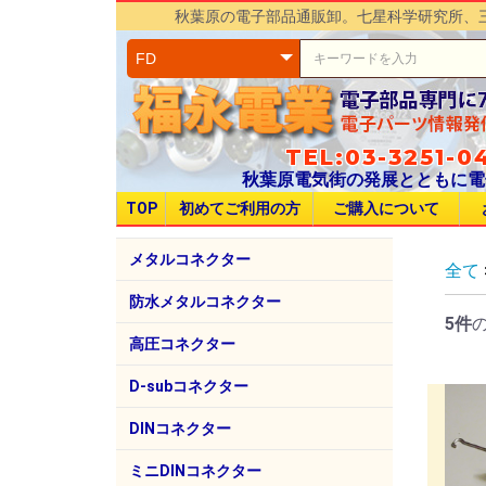
秋葉原の電子部品通販卸。七星科学研究所、
TEL:03-3251-04
秋葉原電気街の発展とともに電
TOP
初めてご利用の方
ご購入について
メタルコネクター
全て
七星科学研究所
三和コネクタ研究所
多治見無線電機（TMW）
ヒロセ電機（HRS）
日本航空電子工業（JAE）
日電商工（NDSK）
第一電子工業（DDK）
三和電気工業
京王電機製作所
NC
NJC
NR
NE
NT
圧着
SCK
SC
BT
PRC
PRC
EPR
R01
R03
ER0
HR1
HR1
KM
SR3
RM
RM
JR
HS
SR
N/M
CF
防水メタルコネクター
5件
七星科学研究所
多治見無線電機
日電商工
アメリカン電機
NW
NJ
NR
NE
NA
EN
EN
BL
PL
R04
110
高圧コネクター
七星科学研究所
NH
D-subコネクター
第一電子工業
ヒロセ電機
日本航空電子工業（JAE）
HO CHIEN
17J
HD
FD
SD
RD
CT
CTF
DINコネクター
ホシデン
ミニDINコネクター