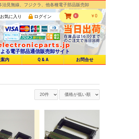
多治見無線、フジクラ、他各種電子部品販売卸
￥0
0
お気に入り
ログイン
lectronicparts.jp
による電子部品通信販売卸サイト
社案内
Q & A
お問合せ
NJC Φ16 UL CSA規格品
NJC Φ20 UL CSA規格品
NJC Φ24 UL CSA規格品
NJC Φ28 UL CSA規格品
NJC Φ32 UL CSA規格品