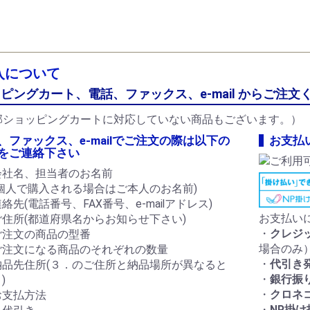
ソニック電工
ー電子（EDK）
ハヤト
入について
お買い物を続ける
カートへ進む
ピングカート、電話、ファックス、e-mail からご注文
部ショッピングカートに対応していない商品もございます。）
、ファックス、e-mailでご注文の際は以下の
お支払
をご連絡下さい
会社名、担当者のお名前
(個人で購入される場合はご本人のお名前)
絡先(電話番号、FAX番号、e-mailアドレス)
お支払い
ご住所(都道府県名からお知らせ下さい)
・
クレジ
ご注文の商品の型番
場合のみ
ご注文になる商品のそれぞれの数量
・
代引き
納品先住所(３．のご住所と納品場所が異なると
・
銀行振
)
・
クロネ
お支払方法
・
NP掛