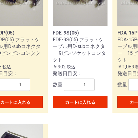
F
C
C
CX
X
アダプター
工具
C
C
A
アダプター
コネクター
Aコネクター
コネクター
コネクター
Aコネクター
3Φコネクター
5Φコネクター
Aコネクター
3Φコネクター
5Φコネクター
9P(05)
FDE-9S(05)
FDA-15P
-9P(05) フラットケ
FDE-9S(05) フラットケ
FDA-15
ル用D-subコネクタ
ーブル用D-subコネクタ
ーブル用D
9ピンピンコンタク
ー 9ピンソケットコンタ
ー 15
3
6
FLEX
LINE
クト
クト
8
￥902
￥1,089
税込
税込
日目安：
発送日目安：
発送日目
数量
数量
カートに入れる
カートに入れる
カ