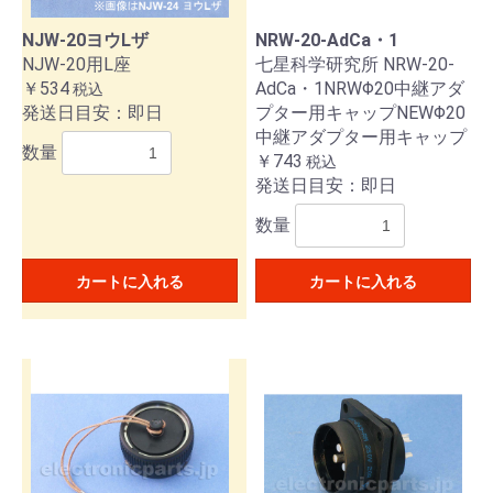
NJW-20ヨウLザ
NRW-20-AdCa・1
NJW-20用L座
七星科学研究所 NRW-20-
￥534
AdCa・1NRWΦ20中継アダ
税込
発送日目安：即日
プター用キャップNEWΦ20
中継アダプター用キャップ
数量
￥743
税込
発送日目安：即日
数量
カートに入れる
カートに入れる