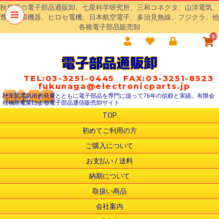
秋葉原の電子部品通販卸。七星科学研究所、三和コネクタ、山洋電気、
豊澄電源機器、ヒロセ電機、日本航空電子、多治見無線、フジクラ、他
各種電子部品販売卸
0
電子部品通販卸
TEL:03-3251-0445 FAX:03-3251-8523
fukunaga@electronicparts.jp
秋葉原電気街の発展とともに電子部品を専門に扱って76年の信頼と実績。有限会
社福永電業による電子部品通信販売卸サイト
TOP
初めてご利用の方
ご購入について
お支払い / 送料
納期について
取扱い商品
会社案内