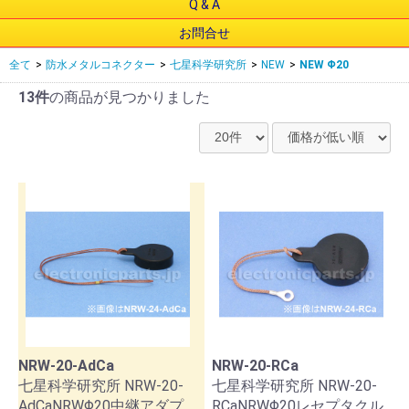
Q & A
お問合せ
全て
>
防水メタルコネクター
>
七星科学研究所
>
NEW
>
NEW Φ20
13件
の商品が見つかりました
NRW-20-AdCa
NRW-20-RCa
七星科学研究所 NRW-20-
七星科学研究所 NRW-20-
AdCaNRWΦ20中継アダプ
RCaNRWΦ20レセプタクル