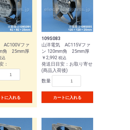
109S083
AC100Vファ
山洋電気 AC115Vファ
m角 25mm厚
ン 120mm角 25mm厚
￥2,992
税込
税込
安：
発送日目安：お取り寄せ
(商品入荷後)
バイポーラ
ユニポーラ
DC電源用ケーブル
モータ用ケーブル
入力信号用ケーブル
AC電源用ケーブル
ドライバ
TypeMセットモデル用別売り
ドライバ
TypePセットモデル用別売りオ
ドライバ
TypeRセットモデル用別売りオ
数量
オプション
プション
プション
ートに入れる
カートに入れる