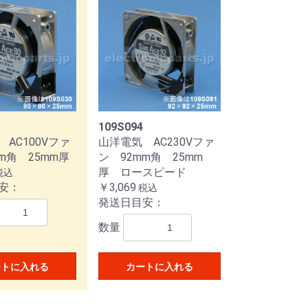
109S094
AC100Vファ
山洋電気 AC230Vファ
m角 25mm厚
ン 92mm角 25mm
厚 ロースピード
税込
安：
￥3,069
税込
発送日目安：
数量
ートに入れる
カートに入れる