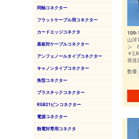
ホシデン
同軸コネクター
I-PEX（旧第一精工）
トーコネ
第一コネクター
多治見無線電機
京王電機製作所
SMK
マル信無線電機
TDB
エムエスケイ
シンワエレクトリック
MH
TN
BN
M
N
MM
MC
変換
圧着
BN
TN
M
N
SM
変換
高圧
F
RC
F型
変換
RC
6.
3.
RC
6.
3.
フラットケーブル用コネクター
ヒロセ電機
カードエッジコネクタ
109-
山洋
基板対ケーブルコネクター
ン 
￥2,8
ヒロセ電機
I-PEX（第一精工）
HIF
HIF
EVA
CAB
アンフェノールタイプコネクター
発送
第一電子工業
57F
57
キャノンタイプコネクター
数量
ITTCannon
トーコネ
XLR
角型コネクター
本多通信工業（HTK）
3M
MR
プラスチックコネクター
ヒロセ電機
RP
RGB21ピンコネクター
電源コネクター
ロッキークラー社
パナソニック電工
熱電対専用コネクタ