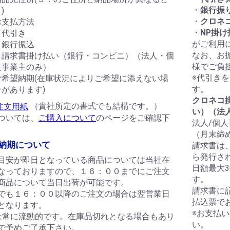
・
銀行振
)
・
クロネ
お支払方法
・
NP掛
・代引き
がご利用
・銀行振込
なお、お
・請求書掛け払い（銀行・コンビニ）（法人・個
様でご負
人事業主のみ）
※代引き
ご希望納期(在庫状況によりご希望に添えない場
す。
合があります)
クロネコ
（貴社所定の書式でも結構です。）
い）（法
ついては、
ご購入について
のページをご確認下
法人/個
（月末締
納期について
請求書は
ら発行さ
目安が即日となっている商品については当社在
日額最大
なっておりますので、１６：００までにご注文
す。
商品について当日出荷が可能です。
請求書に
でも１６：００以降のご注文の場合は翌営業日
払込票で
となります。
※お支払
は常に流動的です。在庫品切れとなる場合もあり
い。
で予めご了承下さい。