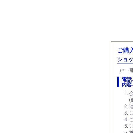
ご購
ショッ
（※一
電話
内容
連