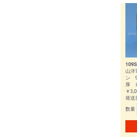
109S
山洋
ン 9
厚 
￥3,0
発送
数量