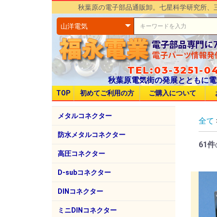
秋葉原の電子部品通販卸。七星科学研究所、
TEL:03-3251-04
秋葉原電気街の発展とともに電
TOP
初めてご利用の方
ご購入について
メタルコネクター
全て
七星科学研究所
三和コネクタ研究所
多治見無線電機（TMW）
ヒロセ電機（HRS）
日本航空電子工業（JAE）
日電商工（NDSK）
第一電子工業（DDK）
三和電気工業
京王電機製作所
NC
NJC
NR
NE
NT
圧着
SCK
SC
BT
PRC
PRC
EPR
R01
R03
ER0
HR1
HR1
KM
SR3
RM
RM
JR
HS
SR
N/M
CF
防水メタルコネクター
61件
七星科学研究所
多治見無線電機
日電商工
アメリカン電機
NW
NJ
NR
NE
NA
EN
EN
BL
PL
R04
110
高圧コネクター
七星科学研究所
NH
D-subコネクター
第一電子工業
ヒロセ電機
日本航空電子工業（JAE）
HO CHIEN
17J
HD
FD
SD
RD
CT
CTF
DINコネクター
ホシデン
ミニDINコネクター