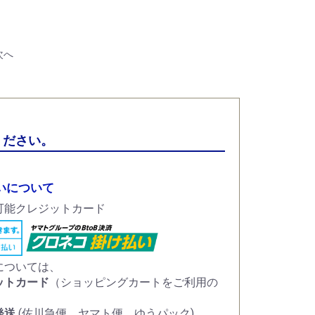
次へ
ください。
いについて
については、
ットカード
（ショッピングカートをご利用の
）
発送
(佐川急便、ヤマト便、ゆうパック)