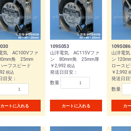
ソニック電工
ー電子（EDK）
ハヤト
030
109S053
109S086
電気 AC100Vファ
山洋電気 AC115Vファ
山洋電気 
0mm角 25mm
ン 80mm角 25mm厚
ン 120
ハーフスピード
￥2,992
ロースピ
税込
92
発送日目安：
￥2,992
税込
日目安：
発送日目
数量
数量
カートに入れる
カートに入れる
カ