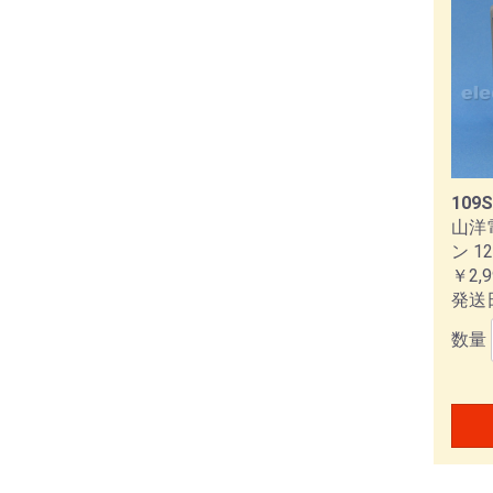
109S
山洋
ン 1
￥2,9
発送
数量