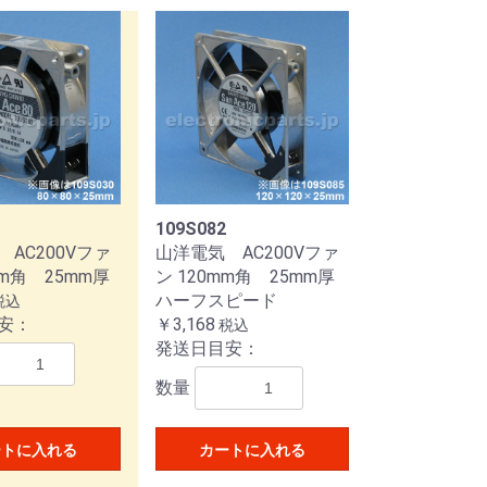
109S082
AC200Vファ
山洋電気 AC200Vファ
m角 25mm厚
ン 120mm角 25mm厚
ハーフスピード
税込
安：
￥3,168
税込
発送日目安：
数量
ートに入れる
カートに入れる