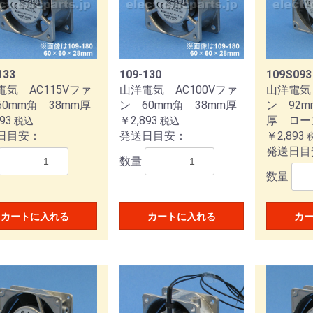
F
C
C
CX
X
アダプター
工具
C
C
A
アダプター
コネクター
Aコネクター
コネクター
コネクター
Aコネクター
3Φコネクター
5Φコネクター
Aコネクター
3Φコネクター
5Φコネクター
133
109-130
109S093
電気 AC115Vファ
山洋電気 AC100Vファ
山洋電気 
60mm角 38mm厚
ン 60mm角 38mm厚
ン 92m
93
￥2,893
厚 ロー
税込
税込
3
6
FLEX
LINE
日目安：
発送日目安：
￥2,893
発送日目
数量
数量
カートに入れる
カートに入れる
カ