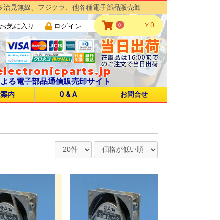
多治見無線、フジクラ、他各種電子部品販売卸
￥0
0
お気に入り
ログイン
lectronicparts.jp
による電子部品通信販売卸サイト
社案内
Q & A
お問合せ
NJC Φ16 UL CSA規格品
NJC Φ20 UL CSA規格品
NJC Φ24 UL CSA規格品
NJC Φ28 UL CSA規格品
NJC Φ32 UL CSA規格品