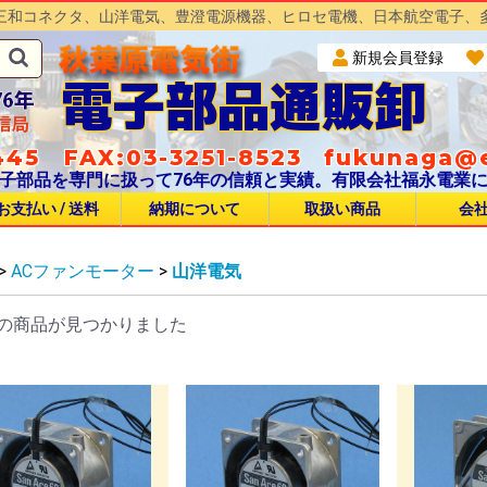
三和コネクタ、山洋電気、豊澄電源機器、ヒロセ電機、日本航空電子、
新規会員登録
電子部品通販卸
45 FAX:03-3251-8523
fukunaga@e
子部品を専門に扱って76年の信頼と実績。有限会社福永電業
お支払い / 送料
納期について
取扱い商品
会
>
ACファンモーター
>
山洋電気
S
T
タイプ
H
S
03
04
C05
5
0
0A
C
0
15
12
CN
S
NCS Φ14
NCS Φ16
NCS Φ25
NCS Φ30
NCS Φ40(44)
NCS Φ50(54)
NCS Φ60
NCS Φ64
NJC Φ16
NJC Φ20
NJC Φ24
NJC Φ28
NJC Φ32
NR Φ20
NR Φ24
NET Φ20
NET Φ24
NET Φ28
NET Φ32
SCK Φ12
SCK Φ14
SCK Φ16
SCK Φ20
SCK Φ25
SCK Φ30
SCK Φ40
SCK Φ50
SCH Φ14
SCH Φ16
SCH Φ20
SCH Φ25
SCH Φ30
SCH Φ40
BTS Φ12
BTS Φ16
BTS Φ21
BTS Φ25
JR Φ13
JR Φ16
JR Φ21
JR Φ25
SRCN Φ13
SRCN Φ16
SRCN Φ21
SRCN Φ25
CF65
CF55
CF30
CF16
CF25
CF35
CF45
の商品が見つかりました
PC
W
W
W
W
RW
JW
W
W
8
NWPC Φ14
NWPC Φ16
NWPC Φ25
NWPC Φ30
NWPC Φ40(44)
NWPC Φ50(54)
NWPC Φ60
NWPC Φ64
NJW Φ16
NJW Φ20
NJW Φ24
NJW Φ28
NJW Φ32
NRW Φ20
NRW Φ24
NRW Φ28
NEW Φ20
NEW Φ24
NEW Φ28
NAW Φ16
NAW Φ20
NAW Φ24
BLW 圧着タイプ
VC
NHVC Φ30
NHVC Φ90
NHVC Φ120
NHVC Φ200
E
H