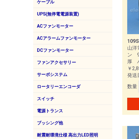
ミニチュア熱電対コネクタ
オプ
ケーブル
MHFケーブル
キャプタイヤケーブル
BNCケーブル
フラットケーブル
電源コード、ソケット他
VC
UPS(無停電電源装置)
山洋電気(SANUPS)
ACファンモーター
山洋電気
スタイル電子
AC
AC
AC
AC
AC
AC
ACアラームファンモーター
109S
山洋
山洋電気
AC
AC
AC
DCファンモーター
ン 9
厚 
山洋電気
シコー技研
DC
DC
DC
DC
DC
DC
DC
DC
ファンアクセサリー
￥2,8
山洋電気
フィ
フィ
プラ
DC
サーボシステム
発送
山洋電気(SANMOTION)
数量
AC
AC
DC
AC
2相
3相
5相
クロ
ロータリーエンコーダ
デル
(SA
T)
(SA
シス
オムロン
スイッチ
フジソク
NKKスイッチズ
ミヤマ電器
オムロン
エコー電子（EDK）
国際電業
東峰エンジニアリング
プッ
トグ
キー
タク
スラ
ロッ
押し
波動
トグ
波型ス
フッ
磁気
電源トランス
豊澄電源機器
小型
機器
ノイ
耐雷
医療
ポー
標準
ブッシング他
ヘイコ
工具
耐震耐環境仕様 高出力LED照明