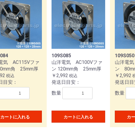
084
109S085
109S050
電気 AC115Vファ
山洋電気 AC100Vファ
山洋電気 
20mm角 25mm厚
ン 120mm角 25mm厚
ン 80m
92
￥2,992
￥2,992
税込
税込
日目安：
発送日目安：
発送日目
数量
数量
お買い物を続ける
カートへ進む
カートに入れる
カートに入れる
カ