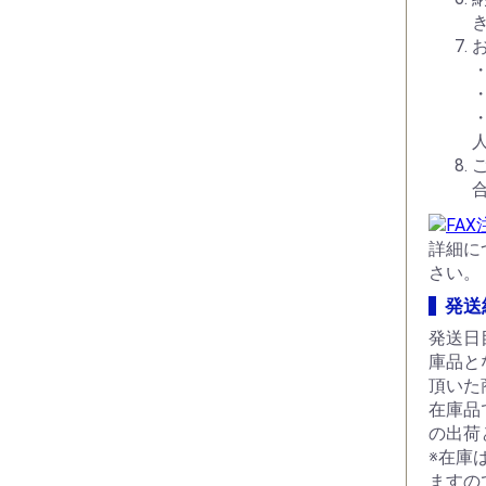
き
詳細に
さい。
発送
発送日
庫品と
頂いた
在庫品
の出荷
※在庫
ますの