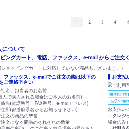
1
2
3
4
入について
ピングカート、電話、ファックス、e-mail からご注文
部ショッピングカートに対応していない商品もございます。）
、ファックス、e-mailでご注文の際は以下の
お支払
をご連絡下さい
会社名、担当者のお名前
(個人で購入される場合はご本人のお名前)
絡先(電話番号、FAX番号、e-mailアドレス)
お支払い
ご住所(都道府県名からお知らせ下さい)
・
クレジ
ご注文の商品の型番
場合のみ
ご注文になる商品のそれぞれの数量
・
代引き
納品先住所(３．のご住所と納品場所が異なると