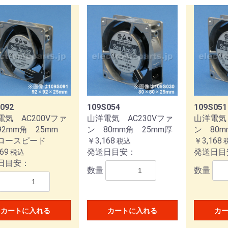
092
109S054
109S051
電気 AC200Vファ
山洋電気 AC230Vファ
山洋電気 
2mm角 25mm
ン 80mm角 25mm厚
ン 80m
ロースピード
￥3,168
￥3,168
税込
69
発送日目安：
発送日目
税込
日目安：
数量
数量
カートに入れる
カートに入れる
カ