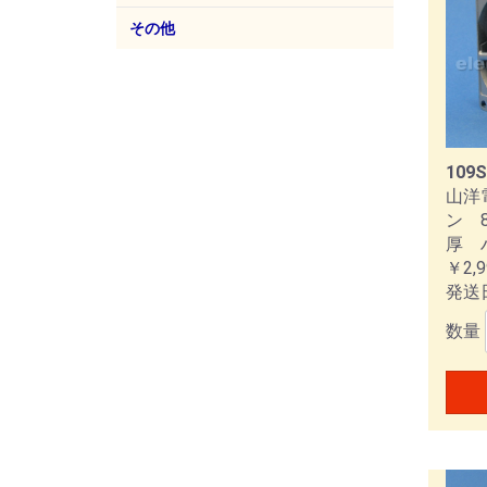
その他
イークランプ
フェライトコア
ACプラグ
ACアウトレット
防蝕剤、防錆剤
工具
TDK
パナ
エコ
サン
109S
山洋
ン 8
厚 
￥2,9
発送
数量