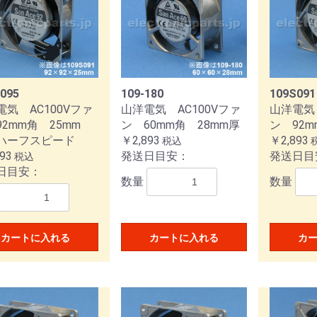
ション
T
ファン 60mm角
ファン 80mm角
ファン 92mm角
ファン 120mm角
ファン 160mm角
ファン Φ172mm
095
109-180
109S091
電気 AC100Vファ
山洋電気 AC100Vファ
山洋電気 
アラームファン 92mm角
アラームファン 120mm角
アラームファン 160mm角
2mm角 25mm
ン 60mm角 28mm厚
ン 92m
ハーフスピード
￥2,893
￥2,893
ファン 40mm角
ファン 52mm角
ファン 60mm角
ファン 80mm角
ファン 92mm角
ファン 120mm角
ファン 127mm角
ファン Φ172mm
防油ファン
防水ファンモーター
防水ファンモーター
税込
93
発送日目安：
発送日目
税込
ルター
ンガーガード
グコード
アラームファン専用IC
日目安：
数量
数量
サーボシステム セットモ
サーボモータ/アンプ
サーボモータ(SANMOTION
サーボモータ/アンプ
ステッピングシステム
ステッピングモータ
ステッピングシステム
ーズドループステッピング
ケーブル
別売りオプション
DCサーボモータ用ブラシ(メン
EtherCATインターフェース搭
別売りオプション
2相ステッピングシステム
ドライバ
ドライバ
オプションケーブル
ドライバ用コネクタセット
ドライバ
DC電源 マルチ入力タイプ
AC電源 パルス入力タイプ
AC電源 汎用入力タイプ
NMOTION R 3E Model)
NMOTION R)
テム
テナンス部品)別売りオプショ
載モデル用別売りオプション
(TypeM)
(TypeP)
(TypeR)
ン
カートに入れる
カートに入れる
カ
シュスイッチ
ルスイッチ
スイッチ
トスイッチ
イドスイッチ
カスイッチ
ボタンスイッチ
スイッチ
ルスイッチ
イッチ(Rocker Switch)
トスイッチ
近接スイッチ
機器組込用トランス
組込用トランス
ズ防止トランス
トランス
機器用トランス
タブル/ハンディ
ケース
HP
HT
2H
ES21
UEE
1LH
2LH
BR1
BR2
CHD
LZ11
TZ11
LU12
LD21
SD21
LZ22
TZ22
ZC22
LD41
SD41
LD42
SD42
SD51
SD52
AD21
UD11
UD22
SCT
3LD
3SD
NA11
NA21
NA22
NA41
NA42
NR11
NR21
NR22
NT11
NT21
NT22
ME11
ME21
ME22
CD-S
CU-S
KS
変換プラグ
TYC