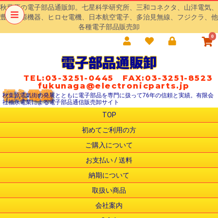
秋葉原の電子部品通販卸。七星科学研究所、三和コネクタ、山洋電気、
豊澄電源機器、ヒロセ電機、日本航空電子、多治見無線、フジクラ、他
各種電子部品販売卸
0
電子部品通販卸
TEL:03-3251-0445 FAX:03-3251-8523
fukunaga@electronicparts.jp
秋葉原電気街の発展とともに電子部品を専門に扱って76年の信頼と実績。有限会
社福永電業による電子部品通信販売卸サイト
TOP
初めてご利用の方
ご購入について
お支払い / 送料
納期について
取扱い商品
会社案内