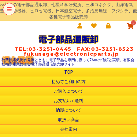
秋葉原の電子部品通販卸。七星科学研究所、三和コネクタ、山洋電気、
豊澄電源機器、ヒロセ電機、日本航空電子、多治見無線、フジクラ、他
各種電子部品販売卸
0
電子部品通販卸
TEL:03-3251-0445 FAX:03-3251-8523
fukunaga@electronicparts.jp
秋葉原電気街の発展とともに電子部品を専門に扱って76年の信頼と実績。有限会
社福永電業による電子部品通信販売卸サイト
TOP
初めてご利用の方
ご購入について
お支払い / 送料
納期について
取扱い商品
会社案内