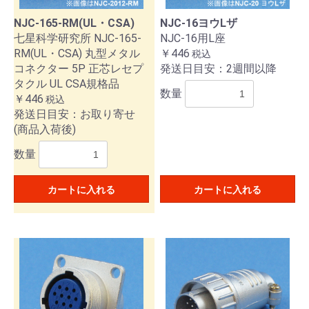
NJC-165-RM(UL・CSA)
NJC-16ヨウLザ
七星科学研究所 NJC-165-
NJC-16用L座
RM(UL・CSA) 丸型メタル
￥446
税込
コネクター 5P 正芯レセプ
発送日目安：2週間以降
タクル UL CSA規格品
数量
￥446
税込
発送日目安：お取り寄せ
(商品入荷後)
数量
カートに入れる
カートに入れる