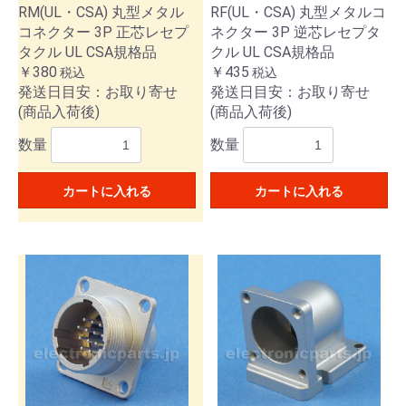
RM(UL・CSA) 丸型メタル
RF(UL・CSA) 丸型メタルコ
コネクター 3P 正芯レセプ
ネクター 3P 逆芯レセプタ
タクル UL CSA規格品
クル UL CSA規格品
￥380
￥435
税込
税込
発送日目安：お取り寄せ
発送日目安：お取り寄せ
(商品入荷後)
(商品入荷後)
数量
数量
カートに入れる
カートに入れる