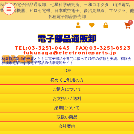
秋葉原の電子部品通販卸。七星科学研究所、三和コネクタ、山洋電気、
豊澄電源機器、ヒロセ電機、日本航空電子、多治見無線、フジクラ、他
各種電子部品販売卸
0
電子部品通販卸
TEL:03-3251-0445 FAX:03-3251-8523
fukunaga@electronicparts.jp
秋葉原電気街の発展とともに電子部品を専門に扱って76年の信頼と実績。有限会
社福永電業による電子部品通信販売卸サイト
TOP
初めてご利用の方
ご購入について
お支払い / 送料
納期について
取扱い商品
会社案内