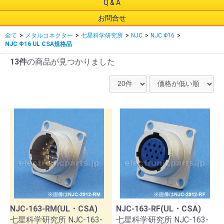
Q & A
お問合せ
全て
>
メタルコネクター
>
七星科学研究所
>
NJC
>
NJC Φ16
>
NJC Φ16 UL CSA規格品
13件
の商品が見つかりました
NJC-163-RM(UL・CSA)
NJC-163-RF(UL・CSA)
七星科学研究所 NJC-163-
七星科学研究所 NJC-163-