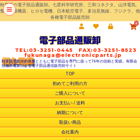
秋葉原の電子部品通販卸。七星科学研究所、三和コネクタ、山洋電気、
豊澄電源機器、ヒロセ電機、日本航空電子、多治見無線、フジクラ、他
各種電子部品販売卸
0
電子部品通販卸
TEL:03-3251-0445 FAX:03-3251-8523
fukunaga@electronicparts.jp
秋葉原電気街の発展とともに電子部品を専門に扱って76年の信頼と実績。有限会
社福永電業による電子部品通信販売卸サイト
TOP
初めてご利用の方
ご購入について
お支払い / 送料
納期について
取扱い商品
会社案内