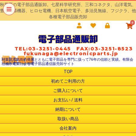
秋葉原の電子部品通販卸。七星科学研究所、三和コネクタ、山洋電気、
豊澄電源機器、ヒロセ電機、日本航空電子、多治見無線、フジクラ、他
各種電子部品販売卸
0
電子部品通販卸
TEL:03-3251-0445 FAX:03-3251-8523
fukunaga@electronicparts.jp
秋葉原電気街の発展とともに電子部品を専門に扱って76年の信頼と実績。有限会
社福永電業による電子部品通信販売卸サイト
TOP
初めてご利用の方
ご購入について
お支払い / 送料
納期について
取扱い商品
会社案内