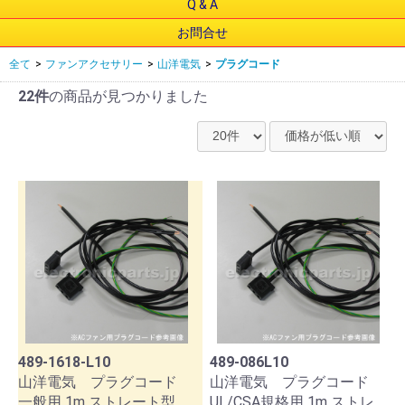
Q & A
お問合せ
全て
>
ファンアクセサリー
>
山洋電気
>
プラグコード
22件
の商品が見つかりました
489-1618-L10
489-086L10
山洋電気 プラグコード
山洋電気 プラグコード
一般用 1m ストレート型
UL/CSA規格用 1m ストレ