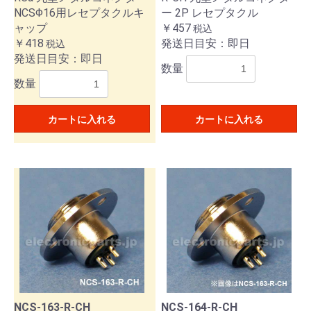
NCSΦ16用レセプタクルキ
ー 2P レセプタクル
ャップ
￥457
税込
￥418
発送日目安：即日
税込
発送日目安：即日
数量
数量
カートに入れる
カートに入れる
NCS-163-R-CH
NCS-164-R-CH