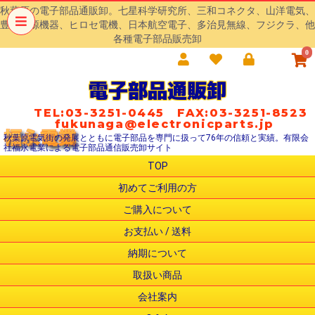
秋葉原の電子部品通販卸。七星科学研究所、三和コネクタ、山洋電気、
豊澄電源機器、ヒロセ電機、日本航空電子、多治見無線、フジクラ、他
各種電子部品販売卸
0
電子部品通販卸
TEL:03-3251-0445 FAX:03-3251-8523
fukunaga@electronicparts.jp
秋葉原電気街の発展とともに電子部品を専門に扱って76年の信頼と実績。有限会
社福永電業による電子部品通信販売卸サイト
TOP
初めてご利用の方
ご購入について
お支払い / 送料
納期について
取扱い商品
会社案内