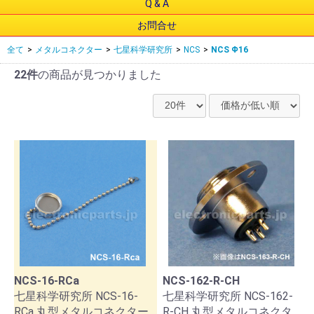
Q & A
お問合せ
全て
>
メタルコネクター
>
七星科学研究所
>
NCS
>
NCS Φ16
22件
の商品が見つかりました
NCS-16-RCa
NCS-162-R-CH
七星科学研究所 NCS-16-
七星科学研究所 NCS-162-
RCa 丸型メタルコネクター
R-CH 丸型メタルコネクタ