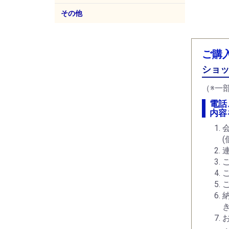
その他
イークランプ
フェライトコア
ACプラグ
ACアウトレット
防蝕剤、防錆剤
工具
TDK
パナ
エコ
サン
ご購
ショッ
（※一
電話
内容
連
き