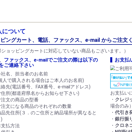
ソニック電工
ー電子（EDK）
ハヤト
入について
お買い物を続ける
カートへ進む
ピングカート、電話、ファックス、e-mail からご注文
部ショッピングカートに対応していない商品もございます。）
、ファックス、e-mailでご注文の際は以下の
お支払
をご連絡下さい
会社名、担当者のお名前
(個人で購入される場合はご本人のお名前)
絡先(電話番号、FAX番号、e-mailアドレス)
お支払い
ご住所(都道府県名からお知らせ下さい)
・
クレジ
ご注文の商品の型番
場合のみ
ご注文になる商品のそれぞれの数量
・
代引き
納品先住所(３．のご住所と納品場所が異なると
・
銀行振
)
・
クロネ
お支払方法
・
NP掛