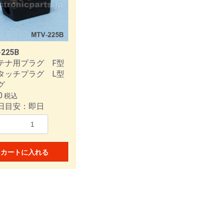
F
C
C
CX
X
アダプター
工具
C
C
A
アダプター
コネクター
Aコネクター
コネクター
コネクター
Aコネクター
3Φコネクター
5Φコネクター
Aコネクター
3Φコネクター
5Φコネクター
225B
テナ用プラグ F型
タッチプラグ L型
グ
3
6
FLEX
LINE
0
税込
日目安：即日
カートに入れる