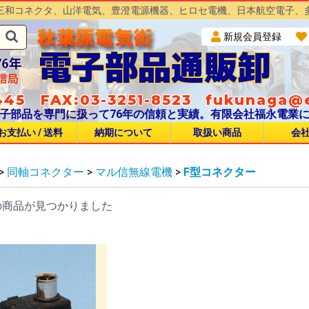
三和コネクタ、山洋電気、豊澄電源機器、ヒロセ電機、日本航空電子、
新規会員登録
電子部品通販卸
45 FAX:03-3251-8523
fukunaga@e
子部品を専門に扱って76年の信頼と実績。有限会社福永電業
お支払い / 送料
納期について
取扱い商品
会
>
同軸コネクター
>
マル信無線電機
>
F型コネクター
S
T
タイプ
H
S
03
04
C05
5
0
0A
C
0
15
12
CN
S
NCS Φ14
NCS Φ16
NCS Φ25
NCS Φ30
NCS Φ40(44)
NCS Φ50(54)
NCS Φ60
NCS Φ64
NJC Φ16
NJC Φ20
NJC Φ24
NJC Φ28
NJC Φ32
NR Φ20
NR Φ24
NET Φ20
NET Φ24
NET Φ28
NET Φ32
SCK Φ12
SCK Φ14
SCK Φ16
SCK Φ20
SCK Φ25
SCK Φ30
SCK Φ40
SCK Φ50
SCH Φ14
SCH Φ16
SCH Φ20
SCH Φ25
SCH Φ30
SCH Φ40
BTS Φ12
BTS Φ16
BTS Φ21
BTS Φ25
JR Φ13
JR Φ16
JR Φ21
JR Φ25
SRCN Φ13
SRCN Φ16
SRCN Φ21
SRCN Φ25
CF65
CF55
CF30
CF16
CF25
CF35
CF45
の商品が見つかりました
PC
W
W
W
W
RW
JW
W
W
8
NWPC Φ14
NWPC Φ16
NWPC Φ25
NWPC Φ30
NWPC Φ40(44)
NWPC Φ50(54)
NWPC Φ60
NWPC Φ64
NJW Φ16
NJW Φ20
NJW Φ24
NJW Φ28
NJW Φ32
NRW Φ20
NRW Φ24
NRW Φ28
NEW Φ20
NEW Φ24
NEW Φ28
NAW Φ16
NAW Φ20
NAW Φ24
BLW 圧着タイプ
VC
NHVC Φ30
NHVC Φ90
NHVC Φ120
NHVC Φ200
E
H