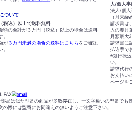
人/個人
法人/個
について
（月末締
（税込）以上で送料無料
請求書は
金額の合計が３万円（税込）以上の場合は送料
入の翌月
す。
月額最大
額が
３万円未満の場合の送料はこちら
をご確認
請求書に
い。
払込票で
※銀行振
い。
請求代行
お支払い
ページを
子部品は似た型番の商品が多数存在し、一文字違いの型番でも
文の際には型番にお間違えの無いようご注意下さい。