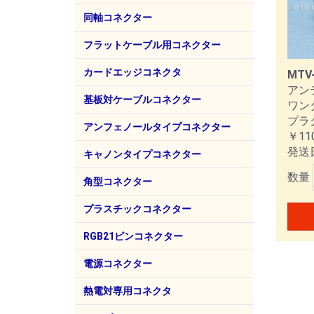
ホシデン
同軸コネクター
I-PEX（旧第一精工）
トーコネ
第一コネクター
多治見無線電機
京王電機製作所
SMK
マル信無線電機
TDB
エムエスケイ
シンワエレクトリック
MH
TN
BN
M
N
MM
MC
変換
圧着
BN
TN
M
N
SM
変換
高圧
F
RC
F型
変換
RC
6.
3.
RC
6.
3.
フラットケーブル用コネクター
ヒロセ電機
カードエッジコネクタ
MTV-
アン
基板対ケーブルコネクター
ワン
プラ
ヒロセ電機
I-PEX（第一精工）
HIF
HIF
EVA
CAB
アンフェノールタイプコネクター
￥11
発送
第一電子工業
57F
57
キャノンタイプコネクター
数量
ITTCannon
トーコネ
XLR
角型コネクター
本多通信工業（HTK）
3M
MR
プラスチックコネクター
ヒロセ電機
RP
RGB21ピンコネクター
電源コネクター
ロッキークラー社
パナソニック電工
熱電対専用コネクタ