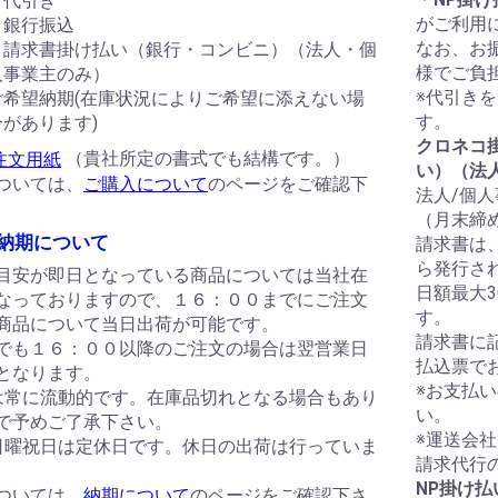
・代引き
がご利用
・銀行振込
なお、お
・請求書掛け払い（銀行・コンビニ）（法人・個
様でご負
人事業主のみ）
※代引き
ご希望納期(在庫状況によりご希望に添えない場
す。
合があります)
クロネコ
（貴社所定の書式でも結構です。）
い）（法
ついては、
ご購入について
のページをご確認下
法人/個
（月末締
納期について
請求書は
ら発行さ
目安が即日となっている商品については当社在
日額最大
なっておりますので、１６：００までにご注文
す。
商品について当日出荷が可能です。
請求書に
でも１６：００以降のご注文の場合は翌営業日
払込票で
となります。
※お支払
は常に流動的です。在庫品切れとなる場合もあり
い。
で予めご了承下さい。
※運送会
日曜祝日は定休日です。休日の出荷は行っていま
請求代行
NP掛け
ついては、
納期について
のページをご確認下さ