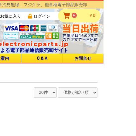
多治見無線、フジクラ、他各種電子部品販売卸
￥0
0
お気に入り
ログイン
lectronicparts.jp
による電子部品通信販売卸サイト
社案内
Q & A
お問合せ
NJC Φ16 UL CSA規格品
NJC Φ20 UL CSA規格品
NJC Φ24 UL CSA規格品
NJC Φ28 UL CSA規格品
NJC Φ32 UL CSA規格品