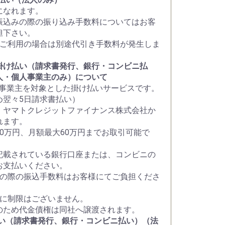
になれます。
振込みの際の振り込み手数料についてはお客
担下さい。
をご利用の場合は別途代引き手数料が発生しま
掛け払い（請求書発行、銀行・コンビニ払
人・個人事業主のみ）について
人事業主を対象とした掛け払いサービスです。
め翌々5日請求書払い）
、ヤマトクレジットファイナンス株式会社か
れます。
30万円、月額最大60万円までお取引可能で
記載されている銀行口座または、コンビニの
お支払いください。
いの際の振込手数料はお客様にてご負担くださ
社に制限はございません。
のため代金債権は同社へ譲渡されます。
払い（請求書発行、銀行・コンビニ払い）（法