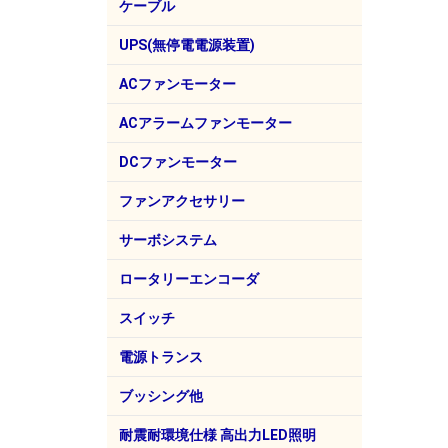
ミニチュア熱電対コネクタ
オプ
ケーブル
MHFケーブル
キャプタイヤケーブル
BNCケーブル
フラットケーブル
電源コード、ソケット他
VC
UPS(無停電電源装置)
山洋電気(SANUPS)
ACファンモーター
山洋電気
スタイル電子
AC
AC
AC
AC
AC
AC
ACアラームファンモーター
山洋電気
AC
AC
AC
DCファンモーター
山洋電気
シコー技研
DC
DC
DC
DC
DC
DC
DC
DC
ファンアクセサリー
山洋電気
フィ
フィ
プラ
DC
サーボシステム
山洋電気(SANMOTION)
AC
AC
DC
AC
2相
3相
5相
クロ
ロータリーエンコーダ
デル
(SA
T)
(SA
シス
オムロン
スイッチ
フジソク
NKKスイッチズ
ミヤマ電器
オムロン
エコー電子（EDK）
国際電業
東峰エンジニアリング
プッ
トグ
キー
タク
スラ
ロッ
押し
波動
トグ
波型ス
フッ
磁気
電源トランス
豊澄電源機器
小型
機器
ノイ
耐雷
医療
ポー
標準
ブッシング他
ヘイコ
工具
耐震耐環境仕様 高出力LED照明