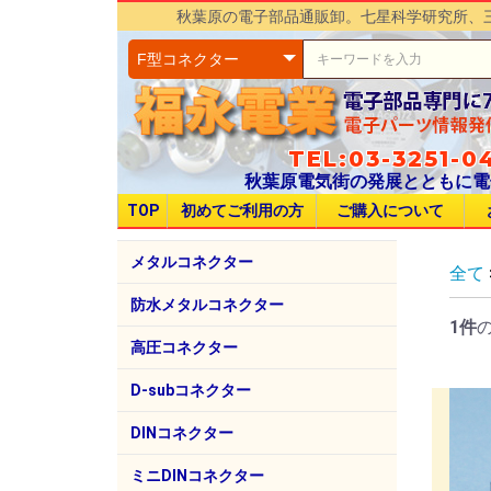
秋葉原の電子部品通販卸。七星科学研究所、
TEL:03-3251-04
秋葉原電気街の発展とともに電
TOP
初めてご利用の方
ご購入について
メタルコネクター
全て
七星科学研究所
三和コネクタ研究所
多治見無線電機（TMW）
ヒロセ電機（HRS）
日本航空電子工業（JAE）
日電商工（NDSK）
第一電子工業（DDK）
三和電気工業
京王電機製作所
NC
NJC
NR
NE
NT
圧着
SCK
SC
BT
PRC
PRC
EPR
R01
R03
ER0
HR1
HR1
KM
SR3
RM
RM
JR
HS
SR
N/M
CF
防水メタルコネクター
1件
七星科学研究所
多治見無線電機
日電商工
アメリカン電機
NW
NJ
NR
NE
NA
EN
EN
BL
PL
R04
110
高圧コネクター
七星科学研究所
NH
D-subコネクター
第一電子工業
ヒロセ電機
日本航空電子工業（JAE）
HO CHIEN
17J
HD
FD
SD
RD
CT
CTF
DINコネクター
ホシデン
ミニDINコネクター