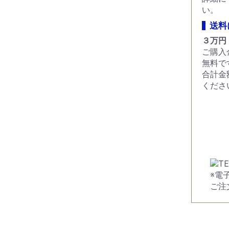
い。
送料
３万円
ご購入
無料で
合計金
くださ
※電
ご注